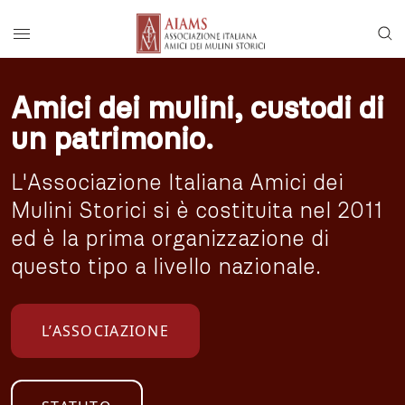
Vai al menu di navigazione principale
Salta al contenuto
Menu di accesso rapido ai contenuti del
Menu principale
Amici dei mulini, custodi di
un patrimonio.
L'Associazione Italiana Amici dei
Mulini Storici si è costituita nel 2011
ed è la prima organizzazione di
questo tipo a livello nazionale.
L’ASSOCIAZIONE