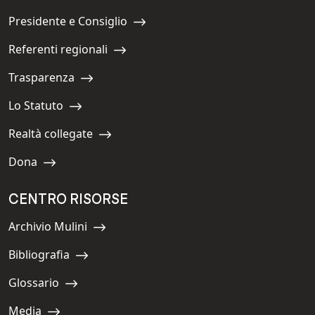
Presidente e Consiglio
Navigate to:
Referenti regionali
Navigate to:
Trasparenza
Navigate to:
Lo Statuto
Navigate to:
Realtà collegate
Navigate to:
Dona
Navigate to:
CENTRO RISORSE
Archivio Mulini
Navigate to:
Bibliografia
Navigate to:
Glossario
Navigate to:
Media