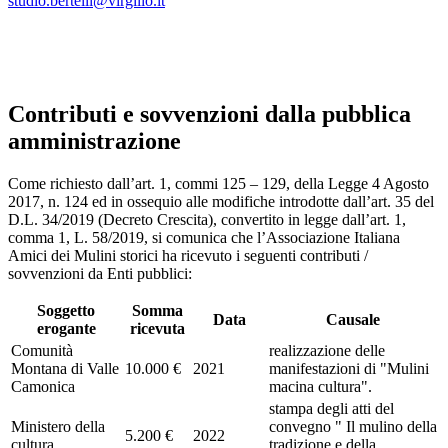
studio.bertelli@virgilio.it
Contributi e sovvenzioni dalla pubblica
amministrazione
Come richiesto dall’art. 1, commi 125 – 129, della Legge 4 Agosto
2017, n. 124 ed in ossequio alle modifiche introdotte dall’art. 35 del
D.L. 34/2019 (Decreto Crescita), convertito in legge dall’art. 1,
comma 1, L. 58/2019, si comunica che l’Associazione Italiana
Amici dei Mulini storici ha ricevuto i seguenti contributi /
sovvenzioni da Enti pubblici:
Soggetto
Somma
Data
Causale
erogante
ricevuta
Comunità
realizzazione delle
Montana di Valle
10.000 €
2021
manifestazioni di "Mulini
Camonica
macina cultura".
stampa degli atti del
Ministero della
convegno " Il mulino della
5.200 €
2022
cultura
tradizione e della