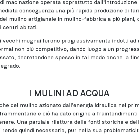
i macinazione operata soprattutto dall’introduzione 
diata conseguenza una più rapida produzione di far
el mulino artigianale in mulino-fabbrica a più piani, 
 centri abitati.
 i vecchi mugnai furono progressivamente indotti a
, ormai non più competitivo, dando luogo a un progre
assato, decretandone spesso in tal modo anche la fine
degrado.
I MULINI AD ACQUA
che del mulino azionato dall’energia idraulica nei prim
frammentarie e ciò ha dato origine a fraintendimenti 
nere. Una parziale rilettura delle fonti storiche e de
 rende quindi necessaria, pur nella sua problematicit