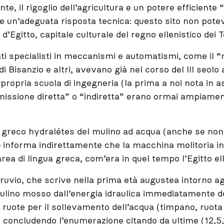
te, il rigoglio dell’agricultura e un potere efficiente 
e un’adeguata risposta tecnica: questo sito non pote
d’Egitto, capitale culturale del regno ellenistico dei 
ati specialisti in meccanismi e automatismi, come il
di Bisanzio e altri, avevano già nel corso del III seolo 
propria scuola di ingegneria (la prima a noi nota in ass
smissione diretta” o “indiretta” erano ormai ampiame
greco hydralétes del mulino ad acqua (anche se no
) informa indirettamente che la macchina molitoria i
rea di lingua greca, com’era in quel tempo l’Egitto ell
truvio, che scrive nella prima età augustea intorno ag
 mulino mosso dall’energia idraulica immediatamente 
 ruote per il sollevamento dell’acqua (timpano, ruota 
, concludendo l’enumerazione citando da ultime (12,5,