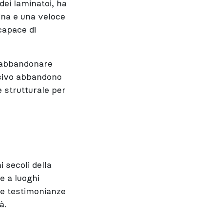
dei laminatoi, ha
ina e una veloce
capace di
d abbandonare
ssivo abbandono
 strutturale per
i secoli della
e a luoghi
lle testimonianze
à.