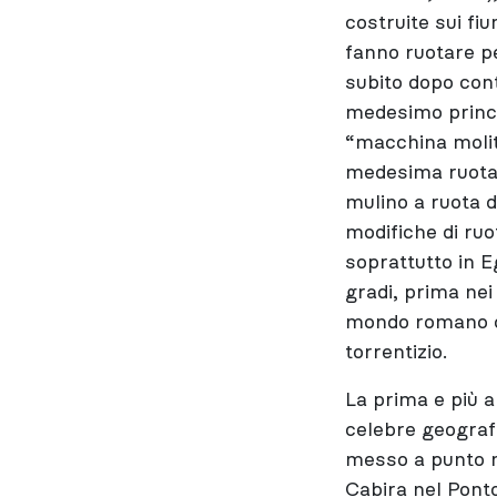
costruite sui fiu
fanno ruotare pe
subito dopo cont
medesimo princi
“macchina molito
medesima ruota 
mulino a ruota 
modifiche di ruo
soprattutto in E
gradi, prima nei
mondo romano co
torrentizio.
La prima e più a
celebre geograf
messo a punto ne
Cabira nel Ponto