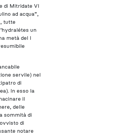
e di Mitridate VI
ulino ad acqua”,
, tutte
 l’hydralétes un
ma metà del I
resumibile
ancabile
ione servile) nel
ipatro di
a). In esso la
macinare il
nere, delle
la sommità di
rovvisto di
essante notare