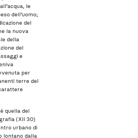
all’acqua, le
peso dell’uomo;
dicazione del
me la nuova
le della
zione del
assaggi e
veniva
avvenuta per
anenti terre del
carattere
è quella del
rafia (XII 30)
entro urbano di
o lontano dalla