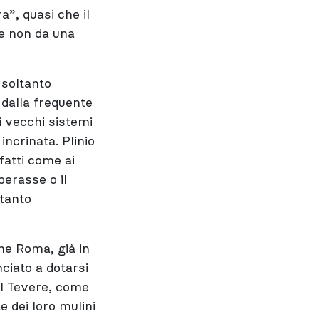
a”, quasi che il
 e non da una
 soltanto
 dalla frequente
 vecchi sistemi
ncrinata. Plinio
nfatti come ai
perasse o il
ltanto
he Roma, già in
ciato a dotarsi
el Tevere, come
e dei loro mulini