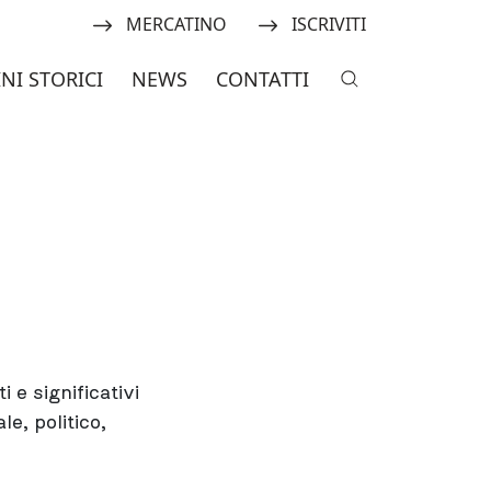
one Italiana Amici dei Mulini S
Navigate to:
Navigate to:
MERCATINO
ISCRIVITI
INI STORICI
NEWS
CONTATTI
 e significativi
le, politico,