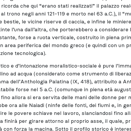
 ricorda che qui “erano stati realizzati” il palazzo real
 al trono negli anni 121-119 e morto nel 63 a.C.), il “m
le bestie, le vicine riserve di caccia, e infine le miniere
stinte l’una dall’altra, che porterebbero a considerare
tante, forse a ruota verticale, costruito in piena pri
in area periferica del mondo greco (e quindi con un p
azione tecnologica).
tico e d’intonazione moralistico-sociale è pure l’imm
lino ad acqua (considerato come strumento di liberaz
a dell’Anthologia Palatina (IX, 418), attribuito a Ant
tabile forse nel 5 a.C. (comunque in piena età auguste
fino allora si era servita delle mani delle donne per 
e ora alle Naiadi (ninfe delle fonti, dei fiumi e, in ge
uire le povere schiave nel lavoro, slanciandosi fino al
 finirà per girare attorno al proprio asse, il quale, p
à con forza la macina. Sotto il profilo storico è inter