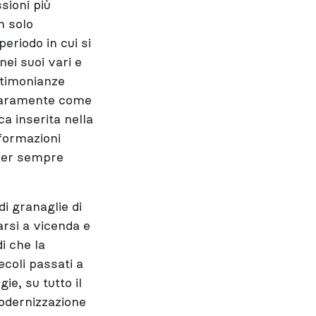
sioni più
n solo
eriodo in cui si
ei suoi vari e
estimonianze
hiaramente come
ca inserita nella
formazioni
 per sempre
i granaglie di
arsi a vicenda e
i che la
ecoli passati a
ie, su tutto il
modernizzazione