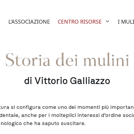
nuti del sito AIAMS – Associazi
L’ASSOCIAZIONE
CENTRO RISORSE
I MUL
Storia dei mulini
di Vittorio Galliazzo
itura si configura come uno dei momenti più importanti
identale, anche per i molteplici interessi d’ordine socia
nologico che ha saputo suscitare.