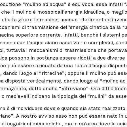
 locuzione “mulino ad acqua” è equivoca: essa infatti 
o che il mulino è mosso dall’energia idraulica, o megli
 che fa girare le macine; nessun riferimento è invece
ccanismi di trasmissione dell’energia cinetica dalla 
macina superiore corrente. Infatti, benché i sistemi p
macina con l’acqua siano assai vari e complessi, condi
pi, tuttavia i meccanismi di trasmissione che portava
ica possono in sostanza essere ridotti a due diverse
ulino può essere azionato da una ruota d’acqua dispost
, dando luogo al “ritrecine”; oppure il mulino può e
ua disposta verticalmente, dando luogo al “mulino ad
aginato, detto anche “vitruviano”. Ora difficilment
 o medievali indicano la tipologia dei “mulini” da esse
a è di individuare dove e quando sia stato realizzato 
viano”. A nostro avviso esso non può essere nato in
 di cognizioni meccaniche, ma in un’area dove le scie