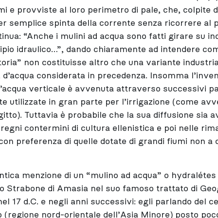
mi e provviste al loro perimetro di pale, che, colpite d
r semplice spinta della corrente senza ricorrere al 
inua: “Anche i mulini ad acqua sono fatti girare su in
pio idraulico…”, dando chiaramente ad intendere co
ria” non costituisse altro che una variante industria
d’acqua considerata in precedenza. Insomma l’inven
d’acqua verticale è avvenuta attraverso successivi p
te utilizzate in gran parte per l’irrigazione (come av
gitto). Tuttavia è probabile che la sua diffusione sia 
 regni contermini di cultura ellenistica e poi nelle rim
n preferenza di quelle dotate di grandi fiumi non a 
ntica menzione di un “mulino ad acqua” o hydralétes 
o Strabone di Amasia nel suo famoso trattato di Geog
l 17 d.C. e negli anni successivi: egli parlando del c
 (regione nord-orientale dell’Asia Minore) posto poc