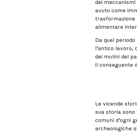
dei meccanismi d
avuto come imme
trasformazione d
alimentare interi
Da quel periodo
l’antico lavoro
dei mulini del p
il conseguente 
Le vicende stori
sua storia sono 
comuni d’ogni ge
archeologiche si