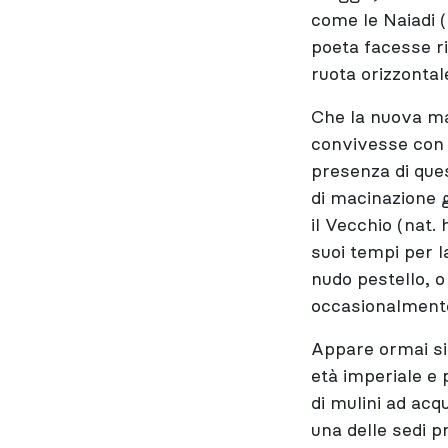
come le Naiadi (
poeta facesse r
ruota orizzontal
Che la nuova ma
convivesse con 
presenza di que
di macinazione g
il Vecchio (nat. 
suoi tempi per l
nudo pestello, o
occasionalmente 
Appare ormai si
età imperiale e 
di mulini ad acq
una delle sedi p