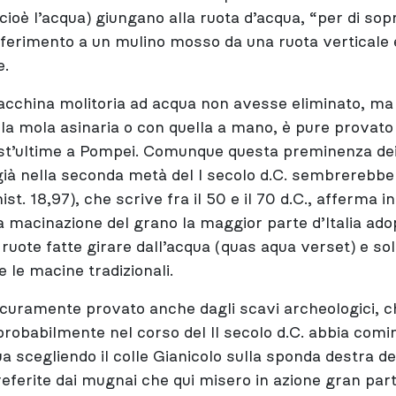
cioè l’acqua) giungano alla ruota d’acqua, “per di sopr
iferimento a un mulino mosso da una ruota verticale
e.
cchina molitoria ad acqua non avesse eliminato, ma
la mola asinaria o con quella a mano, è pure provato
st’ultime a Pompei. Comunque questa preminenza dei
ià nella seconda metà del I secolo d.C. sembrerebbe i
hist. 18,97), che scrive fra il 50 e il 70 d.C., afferma i
a macinazione del grano la maggior parte d’Italia ado
 ruote fatte girare dall’acqua (quas aqua verset) e so
le macine tradizionali.
curamente provato anche dagli scavi archeologici, c
probabilmente nel corso del II secolo d.C. abbia comin
ua scegliendo il colle Gianicolo sulla sponda destra d
referite dai mugnai che qui misero in azione gran part