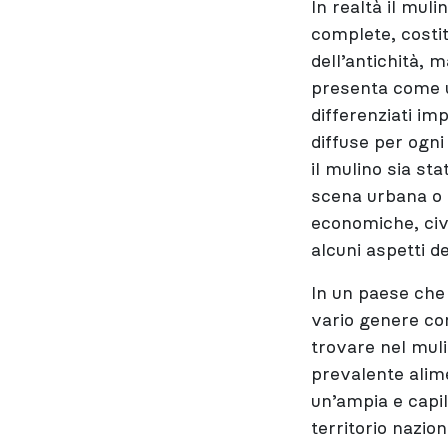
In realtà il mul
complete, costi
dell’antichità, 
presenta come u
differenziati im
diffuse per ogn
il mulino sia st
scena urbana o 
economiche, civi
alcuni aspetti de
In un paese che 
vario genere com
trovare nel muli
prevalente alime
un’ampia e capill
territorio nazio