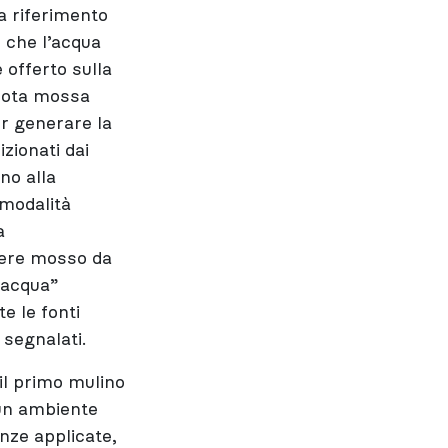
fa riferimento
o che l’acqua
 offerto sulla
ruota mossa
er generare la
zionati dai
no alla
 modalità
a
ssere mosso da
 acqua”
e le fonti
 segnalati.
il primo mulino
 un ambiente
nze applicate,