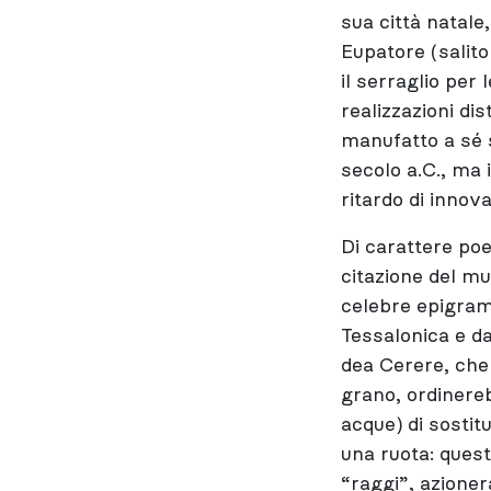
sua città natale,
Eupatore (salito
il serraglio per 
realizzazioni di
manufatto a sé s
secolo a.C., ma 
ritardo di innov
Di carattere poe
citazione del mu
celebre epigramm
Tessalonica e da
dea Cerere, che 
grano, ordinerebb
acque) di sostit
una ruota: questa
“raggi”, azioner