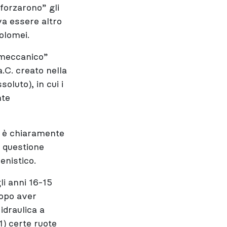
“forzarono” gli
va essere altro
Tolomei.
 “meccanico”
a.C. creato nella
oluto), in cui i
nte
n è chiaramente
n questione
enistico.
li anni 16-15
dopo aver
idraulica a
1) certe ruote