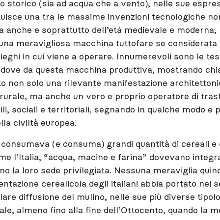
ino storico (sia ad acqua che a vento), nelle sue espres
tuisce una tra le massime invenzioni tecnologiche no
ma anche e soprattutto dell’età medievale e moderna, p
na meravigliosa macchina tuttofare se considerata n
pieghi in cui viene a operare. Innumerevoli sono le t
i dove da questa macchina produttiva, mostrando c
ato non solo una rilevante manifestazione architettoni
rurale, ma anche un vero e proprio operatore di tras
li, sociali e territoriali, segnando in qualche modo e
lla civiltà europea.
consumava (e consuma) grandi quantità di cereali e d
e l’Italia, “acqua, macine e farina” dovevano integr
no la loro sede privilegiata. Nessuna meraviglia quind
ntazione cerealicola degli italiani abbia portato nei s
are diffusione del mulino, nelle sue più diverse tipolog
nale, almeno fino alla fine dell’Ottocento, quando la 