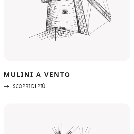
MULINI A VENTO
Navigate to:
SCOPRI DI PIÙ