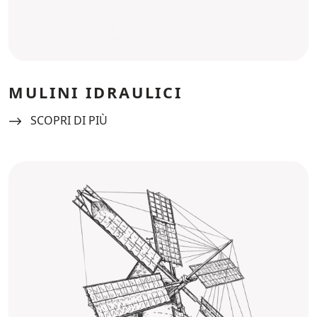
MULINI IDRAULICI
Navigate to:
SCOPRI DI PIÙ