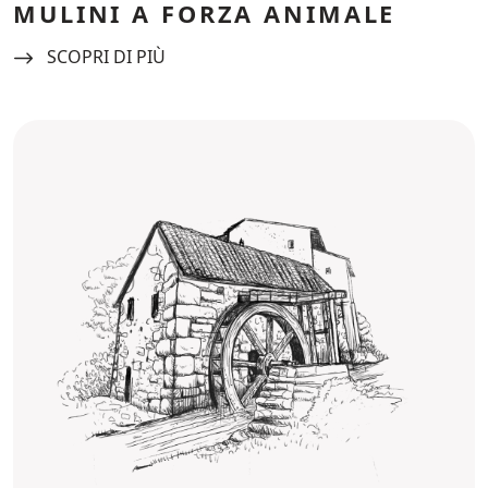
MULINI A FORZA ANIMALE
Navigate to:
SCOPRI DI PIÙ