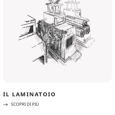
IL LAMINATOIO
Navigate to:
SCOPRI DI PIÙ