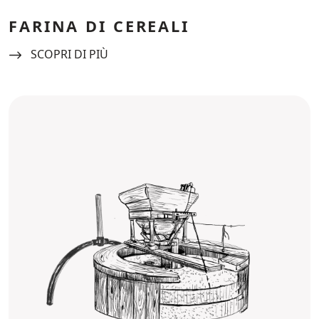
FARINA DI CEREALI
Navigate to:
SCOPRI DI PIÙ