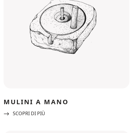
MULINI A MANO
Navigate to:
SCOPRI DI PIÙ