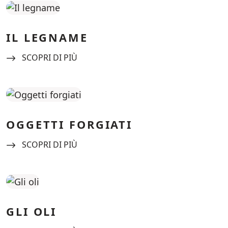
IL LEGNAME
Navigate to:
SCOPRI DI PIÙ
OGGETTI FORGIATI
Navigate to:
SCOPRI DI PIÙ
GLI OLI