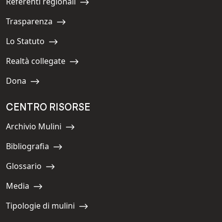
Referenti regionali
Navigate to:
Trasparenza
Navigate to:
Lo Statuto
Navigate to:
Realtà collegate
Navigate to:
Dona
Navigate to:
CENTRO RISORSE
Archivio Mulini
Navigate to:
Bibliografia
Navigate to:
Glossario
Navigate to:
Media
Navigate to:
Tipologie di mulini
Navigate to: