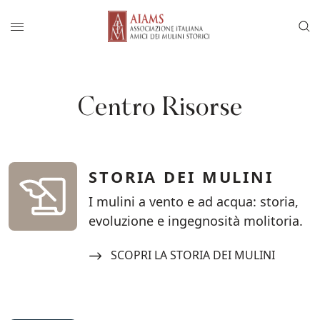
Vai al menu di navigazione principale
Salta al contenuto
Menu di accesso rapido ai contenuti del
Menu principale
Centro Risorse
STORIA DEI MULINI
I mulini a vento e ad acqua: storia,
evoluzione e ingegnosità molitoria.
Navigate to:
SCOPRI LA STORIA DEI MULINI