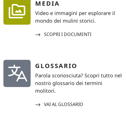
MEDIA
Video e immagini per esplorare il
mondo dei mulini storici.
Navigate to:
SCOPRI I DOCUMENTI
GLOSSARIO
Parola sconosciuta? Scopri tutto nel
nostro glossario dei termini
molitori.
Navigate to:
VAI AL GLOSSARIO