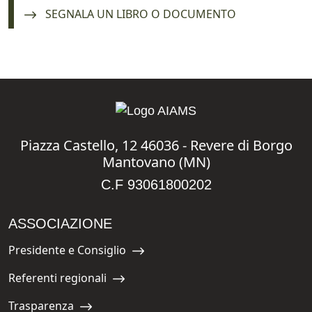
Navigate to:
SEGNALA UN LIBRO O DOCUMENTO
Piazza Castello, 12 46036 - Revere di Borgo
Mantovano (MN)
C.F 93061800202
ASSOCIAZIONE
Presidente e Consiglio
Navigate to:
Referenti regionali
Navigate to:
Trasparenza