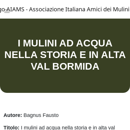
Menu di accesso rapido ai contenuti del 
Vai al menu di navigazione principale
Salta al contenuto
Menu principale
I MULINI AD ACQUA
NELLA STORIA E IN ALTA
VAL BORMIDA
Autore:
Bagnus Fausto
Titolo:
I mulini ad acqua nella storia e in alta val