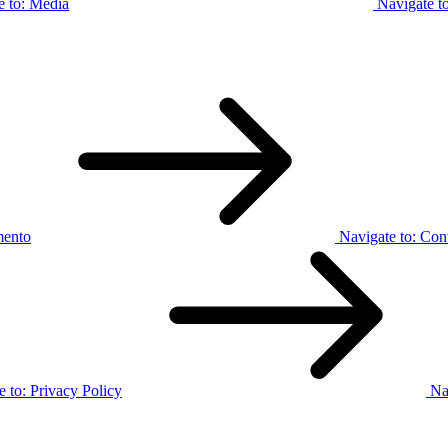
e to:
Media
Navigate t
mento
Navigate to:
Cont
e to:
Privacy Policy
Na