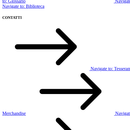
to:
Glossario
Navigat
Navigate to:
Biblioteca
CONTATTI
Navigate to:
Tessera
Merchandise
Navigat