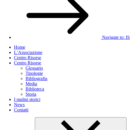
Navigate to:
I
Home
L’Associazione
Centro Risorse
Centro Risorse
Glossario
Tipologie
Bibliografia
Media
Biblioteca
Storia
I mulini storici
News
Contatti