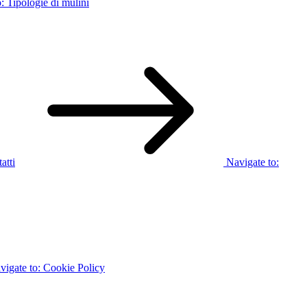
o:
Tipologie di mulini
atti
Navigate to:
vigate to:
Cookie Policy