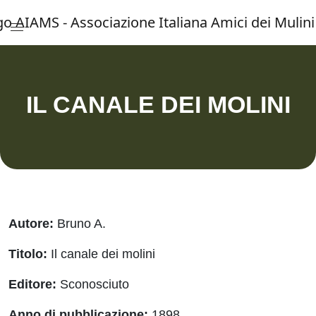
Menu di accesso rapido ai contenuti del 
Vai al menu di navigazione principale
Salta al contenuto
Menu principale
IL CANALE DEI MOLINI
Autore:
Bruno A.
Titolo:
Il canale dei molini
Editore:
Sconosciuto
Anno di pubblicazione:
1898