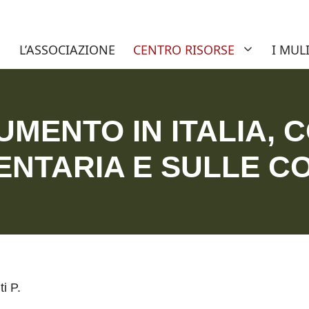
nuti del sito AIAMS – Associazio
L’ASSOCIAZIONE
CENTRO RISORSE
I MUL
RUMENTO IN ITALIA, 
NTARIA E SULLE CON
i P.