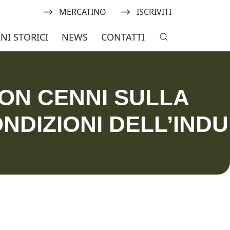
ne Italiana Amici dei Mulini Sto
Navigate to:
Navigate to:
MERCATINO
ISCRIVITI
INI STORICI
NEWS
CONTATTI
CON CENNI SULLA
DIZIONI DELL’INDU