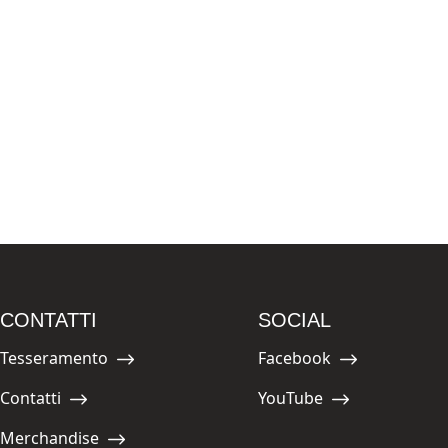
CONTATTI
SOCIAL
Tesseramento
Facebook
Navigate to:
Navigate to:
Contatti
YouTube
Navigate to:
Navigate to:
Merchandise