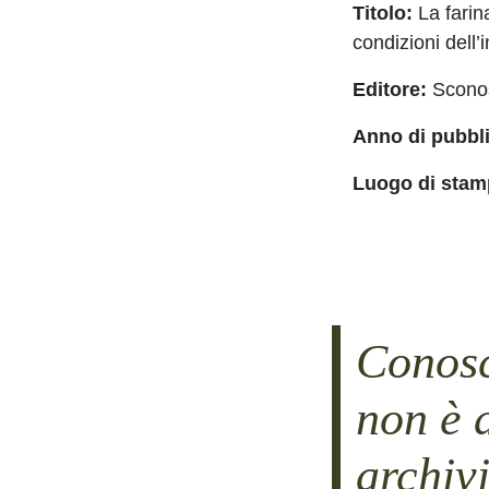
Titolo:
La farina
condizioni dell’
Editore:
Sconos
Anno di pubbl
Luogo di stam
Conosc
non è 
archiv