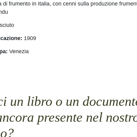
 di frumento in Italia, con cenni sulla produzione frument
indu
ciuto
icazione:
1909
pa:
Venezia
i un libro o un document
ancora presente nel nostr
io?