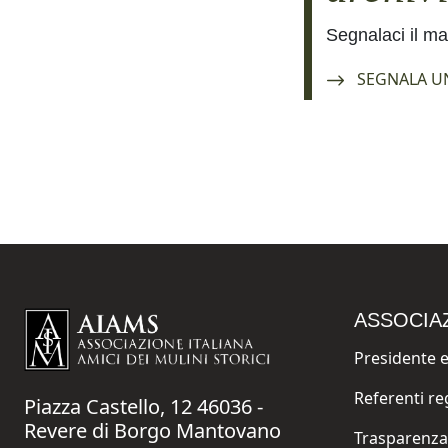
Segnalaci il mat
Navigate to:
SEGNALA U
ASSOCIA
Presidente e
Navigate to:
Referenti re
Piazza Castello, 12 46036 -
Navigate to:
Revere di Borgo Mantovano
Trasparenza