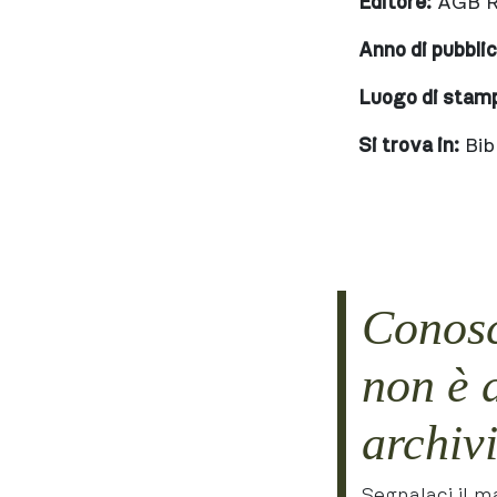
Editore:
AGB R
Anno di pubbli
Luogo di stam
Si trova in:
Bib
Conosc
non è 
archiv
Segnalaci il ma