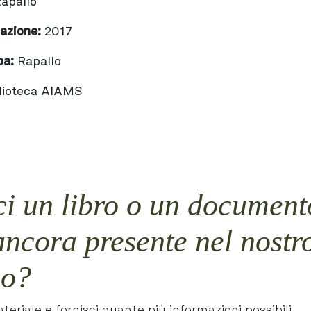
apallo
cazione:
2017
pa:
Rapallo
lioteca AIAMS
i un libro o un document
ancora presente nel nostr
io?
teriale e fornisci quante più informazioni possibili.