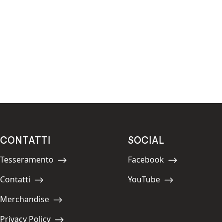
CONTATTI
SOCIAL
Tesseramento
Facebook
Navigate to:
Navigate to:
Contatti
YouTube
Navigate to:
Navigate to:
Merchandise
Navigate to:
Privacy Policy