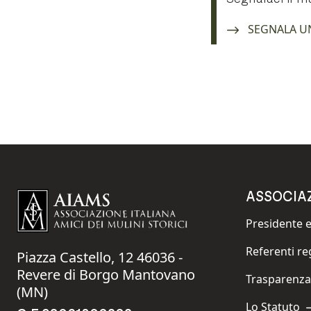
Navigate to:
SEGNALA U
ASSOCIA
Presidente e
Navigate to:
Referenti re
Piazza Castello, 12 46036 -
Navigate to:
Revere di Borgo Mantovano
Trasparenza
Navigate to:
(MN)
Lo Statuto