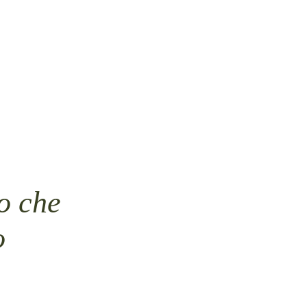
o che
o