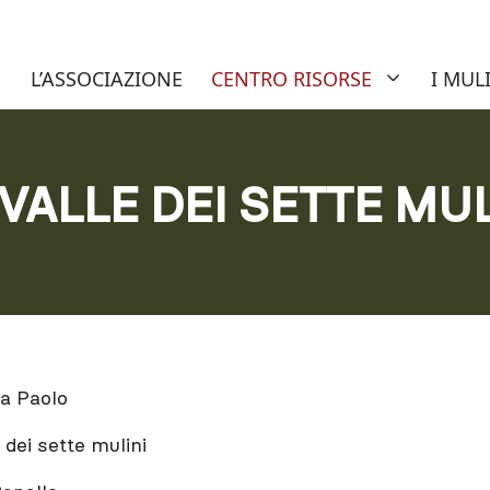
nuti del sito AIAMS – Associazi
L’ASSOCIAZIONE
CENTRO RISORSE
I MUL
 VALLE DEI SETTE MUL
a Paolo
 dei sette mulini