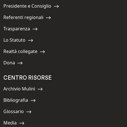
Presidente e Consiglio
Navigate to:
Referenti regionali
Navigate to:
Trasparenza
Navigate to:
Lo Statuto
Navigate to:
Realtà collegate
Navigate to:
Dona
Navigate to:
CENTRO RISORSE
Archivio Mulini
Navigate to:
Bibliografia
Navigate to:
Glossario
Navigate to:
Media
Navigate to: