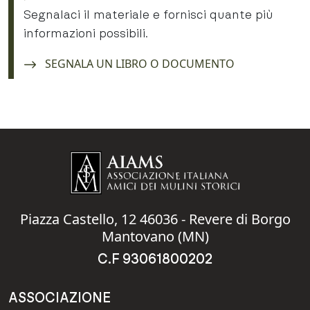
Segnalaci il materiale e fornisci quante più
informazioni possibili.
Navigate to:
SEGNALA UN LIBRO O DOCUMENTO
Piazza Castello, 12 46036 - Revere di Borgo
Mantovano (MN)
C.F 93061800202
ASSOCIAZIONE