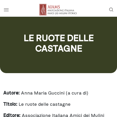
Vai al menu di navigazione principale
Salta al contenuto
Menu di accesso rapido ai contenuti del
Menu principale
LE RUOTE DELLE
CASTAGNE
Autore:
Anna Maria Guccini (a cura di)
Titolo:
Le ruote delle castagne
Editore:
Associazione Italiana Amici dei Mulini