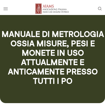
Vai al menu di navigazione principale
Salta al contenuto
Menu di accesso rapido ai contenuti del
Menu principale
MANUALE DI METROLOGIA
OSSIA MISURE, PESI E
MONETE IN USO
ATTUALMENTE E
ANTICAMENTE PRESSO
TUTTI I PO