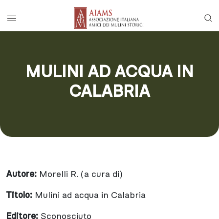
Vai al menu di navigazione principale
Salta al contenuto
Menu di accesso rapido ai contenuti del
Menu principale
MULINI AD ACQUA IN
CALABRIA
Autore:
Morelli R. (a cura di)
Titolo:
Mulini ad acqua in Calabria
Editore:
Sconosciuto