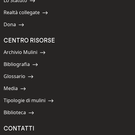
Lo Statuto
Navigate to:
Realtà collegate
Navigate to:
Dona
Navigate to:
CENTRO RISORSE
Archivio Mulini
Navigate to:
Bibliografia
Navigate to:
Glossario
Navigate to:
Media
Navigate to:
Tipologie di mulini
Navigate to:
Biblioteca
Navigate to:
CONTATTI