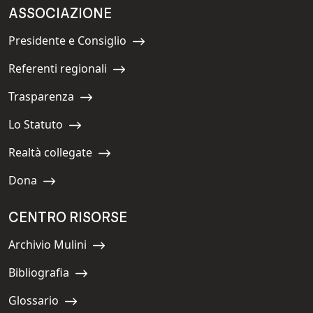
ASSOCIAZIONE
Presidente e Consiglio
Navigate to:
Referenti regionali
Navigate to:
Trasparenza
Navigate to:
Lo Statuto
Navigate to:
Realtà collegate
Navigate to:
Dona
Navigate to:
CENTRO RISORSE
Archivio Mulini
Navigate to:
Bibliografia
Navigate to:
Glossario
Navigate to: