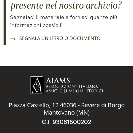
presente nel nostro archivio?
Segnalaci il materiale e fornisci quante più
informazioni possibili.
Navigate to:
SEGNALA UN LIBRO O DOCUMENTO
Piazza Castello, 12 46036 - Revere di Borgo
Mantovano (MN)
C.F 93061800202