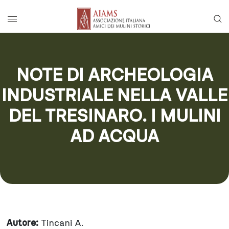
Vai al menu di navigazione principale
Salta al contenuto
Menu di accesso rapido ai contenuti del
Menu principale
NOTE DI ARCHEOLOGIA
INDUSTRIALE NELLA VALLE
DEL TRESINARO. I MULINI
AD ACQUA
Autore:
Tincani A.