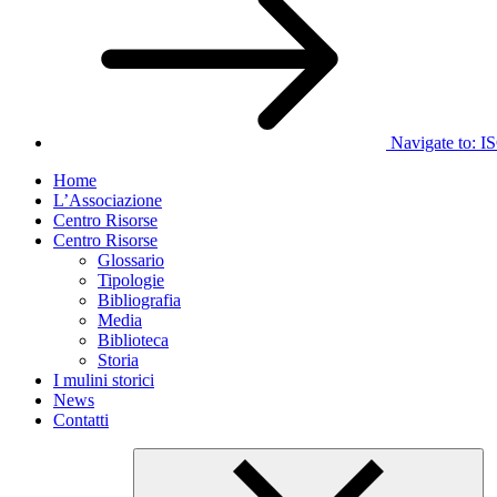
Navigate to:
I
Home
L’Associazione
Centro Risorse
Centro Risorse
Glossario
Tipologie
Bibliografia
Media
Biblioteca
Storia
I mulini storici
News
Contatti