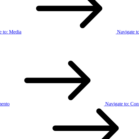
e to:
Media
Navigate t
mento
Navigate to:
Cont