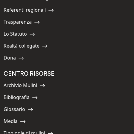
Navigate to:
Referenti regionali
Navigate to:
Trasparenza
Navigate to:
Lo Statuto
Navigate to:
Realtà collegate
Navigate to:
Dona
Navigate to:
CENTRO RISORSE
Archivio Mulini
Navigate to:
Bibliografia
Navigate to:
Glossario
Navigate to:
Media
Navigate to:
Tipologie di mulini