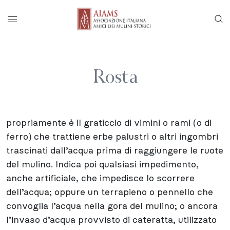
Vai al menu di navigazione principale
Salta al contenuto
Menu di accesso rapido ai contenuti del
Menu principale
Rosta
propriamente è il graticcio di vimini o rami (o di
ferro) che trattiene erbe palustri o altri ingombri
trascinati dall’acqua prima di raggiungere le ruote
del mulino. Indica poi qualsiasi impedimento,
anche artificiale, che impedisce lo scorrere
dell’acqua; oppure un terrapieno o pennello che
convoglia l’acqua nella gora del mulino; o ancora
l’invaso d’acqua provvisto di cateratta, utilizzato