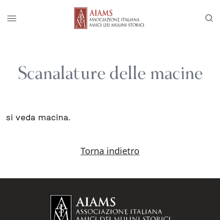
Vai al menu di navigazione principale
Salta al contenuto
Menu di accesso rapido ai contenuti del
Menu principale
Scanalature delle macine
si veda macina.
Torna indietro