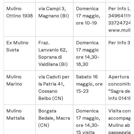
Mulino
via Campi 3,
Domenica
Per info Lu
Ottino 1938
Magnano (BI)
17 maggio,
3496411160
ore 10-19
337247246
www.mulino
Ex Mulino
Fraz.
Domenica
Per info 3
Susta
Lanvanio 62,
17 maggio
Soprana di
ore 14,30-
Valdilana (BI)
18,30
Mulino
via Caduti per
Sabato 16
Apertura
Marino
la Patria 41,
maggio, ore
concomitan
Cossano
15-23
“Sagra degl
Belbo (CN)
info 01418
Mulino
Borgata
Domenica
Visita con
Mattalia
Bedale, Macra
17 maggio,
accompagna
(CN)
ore 14,30-
Mulino abbi
15 visita
passeggiata