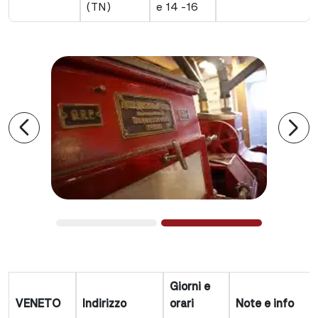
(TN)
e 14 -16
Precedente
Suc
Giorni e
VENETO
Indirizzo
orari
Note e info