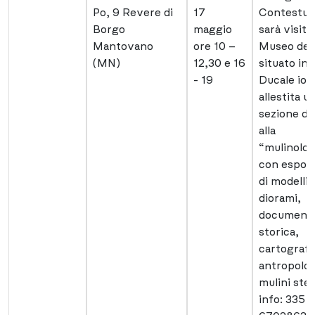
Po, 9 Revere di
17
Contestua
Borgo
maggio
sarà visitab
Mantovano
ore 10 –
Museo del
(MN)
12,30 e 16
situato in 
- 19
Ducale iov
allestita u
sezione de
alla
“mulinolog
con esposi
di modelli,
diorami,
documenta
storica,
cartografi
antropolog
mulini stes
info: 335