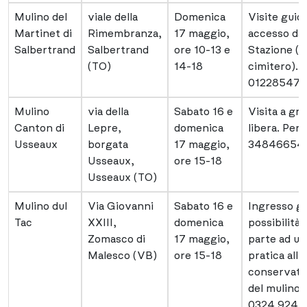
Mulino del
viale della
Domenica
Visite guid
Martinet di
Rimembranza,
17 maggio,
accesso da 
Salbertrand
Salbertrand
ore 10-13 e
Stazione (bi
(TO)
14-18
cimitero). 
012285472
Mulino
via della
Sabato 16 e
Visita a gru
Canton di
Lepre,
domenica
libera. Per 
Usseaux
borgata
17 maggio,
34846654
Usseaux,
ore 15-18
Usseaux (TO)
Mulino dul
Via Giovanni
Sabato 16 e
Ingresso gr
Tac
XXIII,
domenica
possibilità
Zomasco di
17 maggio,
parte ad u
Malesco (VB)
ore 15-18
pratica all’
conservato 
del mulino.
0324 9244