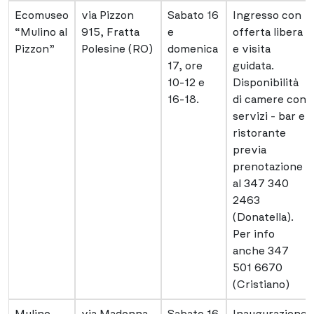
Ecomuseo
via Pizzon
Sabato 16
Ingresso con
“Mulino al
915, Fratta
e
offerta libera
Pizzon”
Polesine (RO)
domenica
e visita
17, ore
guidata.
10-12 e
Disponibilità
16-18.
di camere con
servizi - bar e
ristorante
previa
prenotazione
al 347 340
2463
(Donatella).
Per info
anche 347
501 6670
(Cristiano)
Mulino
via Madonna
Sabato 16
Inaugurazione