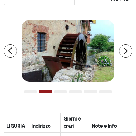
Precedente
Suc
Giorni e
LIGURIA
Indirizzo
orari
Note e info