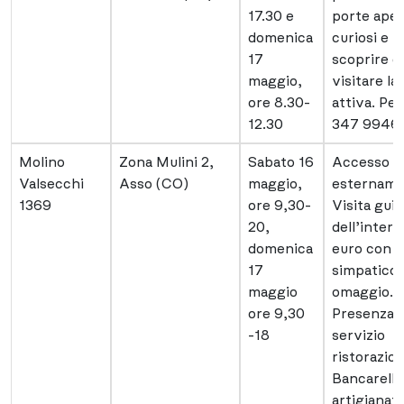
17.30 e
porte aper
domenica
curiosi e p
17
scoprire e
maggio,
visitare la
ore 8.30-
attiva. Per
12.30
347 9946
Molino
Zona Mulini 2,
Sabato 16
Accesso g
Valsecchi
Asso (CO)
maggio,
estername
1369
ore 9,30-
Visita gui
20,
dell’intern
domenica
euro con
17
simpatico
maggio
omaggio.
ore 9,30
Presenza d
-18
servizio
ristorazio
Bancarelle
artigianat