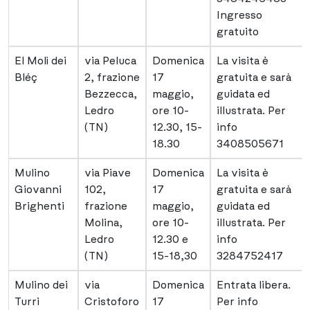
Ingresso
gratuito
El Molì dei
via Peluca
Domenica
La visita è
Bléç
2, frazione
17
gratuita e sarà
Bezzecca,
maggio,
guidata ed
Ledro
ore 10-
illustrata. Per
(TN)
12.30, 15-
info
18.30
3408505671
Mulino
via Piave
Domenica
La visita è
Giovanni
102,
17
gratuita e sarà
Brighenti
frazione
maggio,
guidata ed
Molina,
ore 10-
illustrata. Per
Ledro
12.30 e
info
(TN)
15-18,30
3284752417
Mulino dei
via
Domenica
Entrata libera.
Turri
Cristoforo
17
Per info