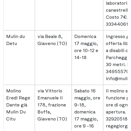
laboratorio 
canestrelli
Costo 7€. P
33344061
Mulin du
via Beale 8,
Domenica
Ingresso gr
Detu
Giaveno (TO)
17 maggio,
offerta lib
ore 10-12 e
a disabili c
14-18
Parcheggio
30 metri. P
349555709
info@mulin
Molino
via Vittorio
Sabato 16
Il molino sa
Eredi Rege
Emanuele II
maggio, ore
funzione p
Dante già
178, frazione
9-18,
ore di ogni 
Mulin Du
Buffa,
domenica
apertura. P
Citu
Giaveno (TO)
17 maggio,
329205186
ore 9 -16
regegiorgi