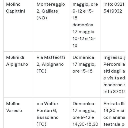
Molino
Montereggio
maggio, ore
info: 0321 
Capittini
2, Galliate
9-12 e 15-
5419332
(NO)
18
domenica
17 maggio
10-12 e 15-
18
Mulini di
via Matteotti
Domenica
Ingresso gr
Alpignano
2, Alpignano
17 maggio,
Percorsi all
(TO)
ore 15-18
siti degli a
e visita ad
moderno at
info 37013
Mulino
via Walter
Domenica
Entrata libe
Varesio
Fontan 6,
17 maggio,
14,30 visit
Bussoleno
ore 9-12 e
con animaz
(TO)
14,30-18,30
teatrale pe