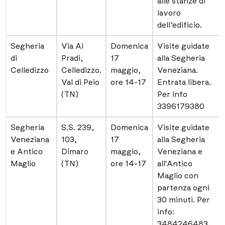
alle stanze di
lavoro
dell’edificio.
Segheria
Via Ai
Domenica
Visite guidate
di
Pradi,
17
alla Segheria
Celledizzo
Celledizzo.
maggio,
Veneziana.
Val di Peio
ore 14-17
Entrata libera.
(TN)
Per info
3396179380
Segheria
S.S. 239,
Domenica
Visite guidate
Veneziana
103,
17
alla Segheria
e Antico
Dimaro
maggio,
Veneziana e
Maglio
(TN)
ore 14-17
all'Antico
Maglio con
partenza ogni
30 minuti. Per
info:
3484246483