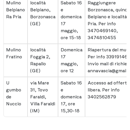
Mulino
località
Sabato 16
Raggiungere
Belpiano
Belpiano,
e
Borzonasca, quindi
Ra Pria
Borzonasca
domenica
Belpiano e località 
(GE)
17
Pria. Per info
maggio,
3470469140,
ore 15-18
3474810455
Mulino
località
Domenica
Riapertura del muli
Fratino
Foggia 2,
17
Per info 339191461
Rapallo
maggio,
Invio mail di richies
(GE)
ore 12
annavascia@gmail
U
via Mare
Sabato 16
Accesso ad offerta
gumbo
31, Tovo
e
libera. Per info
de
Faraldi,
domenica
3402562879
Nuccio
Villa Faraldi
17, ore
(IM)
15,30-18