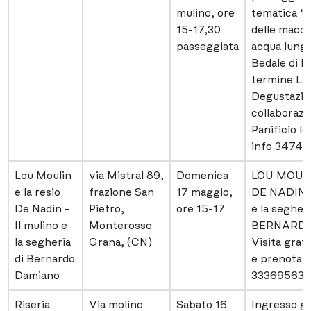
mulino, ore
tematica “A
15-17,30
delle macc
passeggiata
acqua lungo 
Bedale di M
termine Lab
Degustazio
collaborazi
Panificio lo
info 34741
Lou Moulin
via Mistral 89,
Domenica
LOU MOULIN
e la resio
frazione San
17 maggio,
DE NADIN 
De Nadin -
Pietro,
ore 15-17
e la segher
Il mulino e
Monterosso
BERNARD
la segheria
Grana, (CN)
Visita gratu
di Bernardo
e prenotazi
Damiano
333695633
Riseria
Via molino
Sabato 16
Ingresso gr