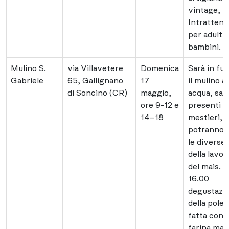
vintage,
Intratten
per adulti 
bambini.
Mulino S.
via Villavetere
Domenica
Sarà in fu
Gabriele
65, Gallignano
17
il mulino a
di Soncino (CR)
maggio,
acqua, sar
ore 9-12 e
presenti a
14–18
mestieri, e
potranno 
le diverse 
della lavo
del mais. A
16.00
degustazi
della pole
fatta con l
farina mac