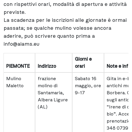
con rispettivi orari, modalità di apertura e attività
previste.
La scadenza per le iscrizioni alle giornate è ormai
passata; se qualche mulino volesse ancora
aderire, può scrivere quanto prima a
info@aiams.eu
Giorni e
PIEMONTE
Indirizzo
orari
Note e info
Mulino
frazione
Sabato 16
Gita in e-bi
Maletto
molino di
maggio, ore
antichi muli
Santamaria,
9-17
Borbera. C
Albera Ligure
sugli antic
(AL)
“Irene di c
bio”. Acces
prenotazion
348 07393