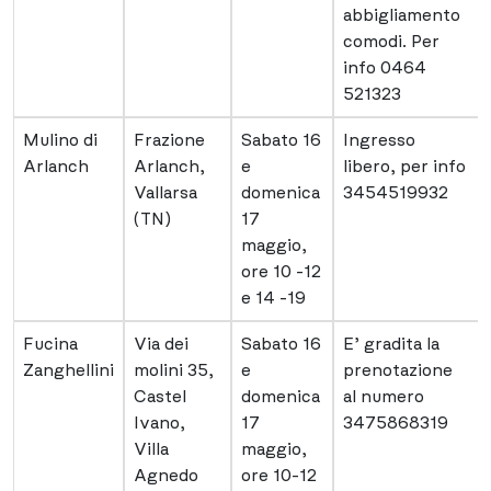
abbigliamento
comodi. Per
info 0464
521323
Mulino di
Frazione
Sabato 16
Ingresso
Arlanch
Arlanch,
e
libero, per info
Vallarsa
domenica
3454519932
(TN)
17
maggio,
ore 10 -12
e 14 -19
Fucina
Via dei
Sabato 16
E’ gradita la
Zanghellini
molini 35,
e
prenotazione
Castel
domenica
al numero
Ivano,
17
3475868319
Villa
maggio,
Agnedo
ore 10-12