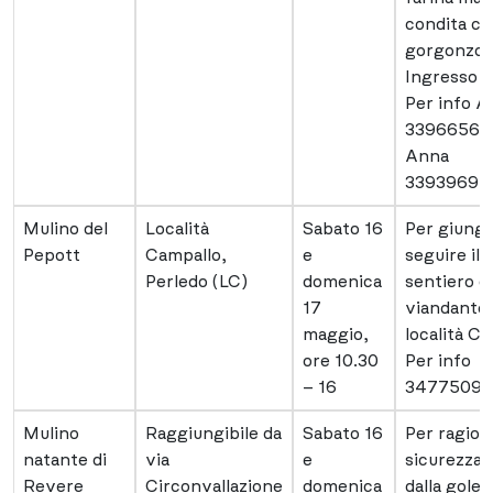
condita co
gorgonzola
Ingresso l
Per info A
33966560
Anna
33939697
Mulino del
Località
Sabato 16
Per giung
Pepott
Campallo,
e
seguire il
Perledo (LC)
domenica
sentiero d
17
viandante 
maggio,
località Ca
ore 10.30
Per info
– 16
34775098
Mulino
Raggiungibile da
Sabato 16
Per ragioni
natante di
via
e
sicurezza v
Revere
Circonvallazione
domenica
dalla golen