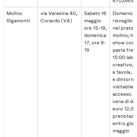
6702863
Molino
via Varesina 40,
Sabato 16
Domenica 
Rigamonti
Cunardo (VA)
maggio
risveglio 
ore 15-18,
nel prato d
domenica
molino; h 
17, ore 9-
show cook
19
pasta fres
15:00 labo
creativo; 
a tavola, 
e dintorni
visitabile 
accesso. P
cena di d
euro 12,00
prenotazi
entro giov
maggio