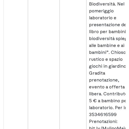
Biodiversità. Nel
pomeriggio
laboratorio e
presentazione del
libro per bambini 
biodiversità spieg
alle bambine e ai
bambini”. Chiosco
rustico e spazio
giochi in giardino.
Gradita
prenotazione,
evento a offerta
libera. Contributo 
5 € a bambino per 
laboratorio. Per in
3534616599
Prenotazioni:
bit.ly/MulinoMaiar