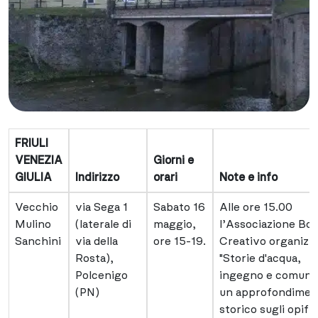
FRIULI
VENEZIA
Giorni e
GIULIA
Indirizzo
orari
Note e info
Vecchio
via Sega 1
Sabato 16
Alle ore 15.00
Mulino
(laterale di
maggio,
l’Associazione Bo
Sanchini
via della
ore 15-19.
Creativo organizza
Rosta),
"Storie d'acqua,
Polcenigo
ingegno e comunit
(PN)
un approfondimen
storico sugli opific