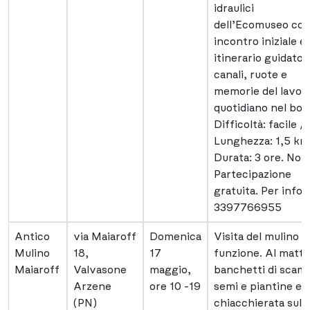
idraulici
dell’Ecomuseo co
incontro iniziale e
itinerario guidato 
canali, ruote e
memorie del lavor
quotidiano nel bor
Difficoltà: facile /
Lunghezza: 1,5 km
Durata: 3 ore. Note
Partecipazione
gratuita. Per info
3397766955
Antico
via Maiaroff
Domenica
Visita del mulino i
Mulino
18,
17
funzione. Al matti
Maiaroff
Valvasone
maggio,
banchetti di scam
Arzene
ore 10 -19
semi e piantine e
(PN)
chiacchierata sulla