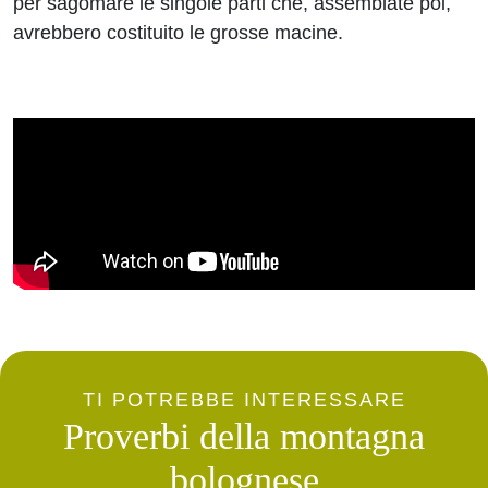
per sagomare le singole parti che, assemblate poi,
avrebbero costituito le grosse macine.
TI POTREBBE INTERESSARE
Proverbi della montagna
bolognese