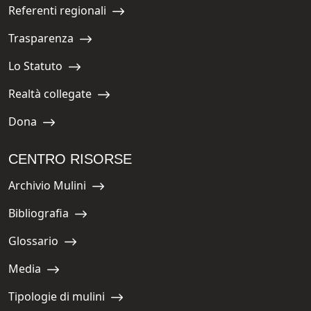
Referenti regionali
Navigate to:
Trasparenza
Navigate to:
Lo Statuto
Navigate to:
Realtà collegate
Navigate to:
Dona
Navigate to:
CENTRO RISORSE
Archivio Mulini
Navigate to:
Bibliografia
Navigate to:
Glossario
Navigate to:
Media
Navigate to:
Tipologie di mulini
Navigate to: