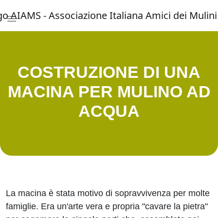
Menu di accesso rapido ai contenuti del 
Vai al menu di navigazione principale
Salta al contenuto
Menu principale
COSTRUZIONE DI UNA
MACINA PER MULINO AD
ACQUA
La macina è stata motivo di sopravvivenza per molte
famiglie. Era un'arte vera e propria "cavare la pietra"