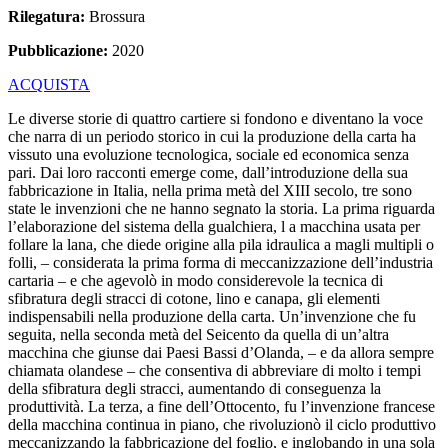
Rilegatura:
Brossura
Pubblicazione:
2020
ACQUISTA
Le diverse storie di quattro cartiere si fondono e diventano la voce
che narra di un periodo storico in cui la produzione della carta ha
vissuto una evoluzione tecnologica, sociale ed economica senza
pari. Dai loro racconti emerge come, dall’introduzione della sua
fabbricazione in Italia, nella prima metà del XIII secolo, tre sono
state le invenzioni che ne hanno segnato la storia. La prima riguarda
l’elaborazione del sistema della gualchiera, l a macchina usata per
follare la lana, che diede origine alla pila idraulica a magli multipli o
folli, – considerata la prima forma di meccanizzazione dell’industria
cartaria – e che agevolò in modo considerevole la tecnica di
sfibratura degli stracci di cotone, lino e canapa, gli elementi
indispensabili nella produzione della carta. Un’invenzione che fu
seguita, nella seconda metà del Seicento da quella di un’altra
macchina che giunse dai Paesi Bassi d’Olanda, – e da allora sempre
chiamata olandese – che consentiva di abbreviare di molto i tempi
della sfibratura degli stracci, aumentando di conseguenza la
produttività. La terza, a fine dell’Ottocento, fu l’invenzione francese
della macchina continua in piano, che rivoluzionò il ciclo produttivo
meccanizzando la fabbricazione del foglio, e inglobando in una sola