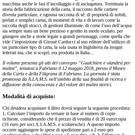
macchina anche le fasi d’incollaggio e di asciugatura. Terminata la
storia della fabbricazione della carta, il racconto delle cartiere
diventa particolare, e ognuna racconta di sé: di proprietà di nobili,
prelati e semplici cartai, di momenti di vita e di lavoro come la
raccolta degli stracci, di gestioni illuminate, di come l’uso dell’acqua
sia sempre stato un bene prezioso e gestito in modo oculato, per
giungere anche a storie legate a grandi personaggi, come quella che
vide l’imposizione di Giosuè Carducci al suo editore dell’utilizzo di
un particolare tipo di carta, la sola usata in Inghilterra da insigni
letterati ma, che si scoprì, era prodotta in Italia…
Il volume presenta gli atti del convegno “Gualchiere e olandesi per
mulini”, tenutosi a Fabriano il 12 maggio 2018, presso il Museo
della Carta e della Filigrana di Fabriano. La giornata è stata
promossa da A.I.A.M.S. nell’ambito della sua finalità di ricerca e
diffusione della conoscenza e del valore dei mulini storici.
Modalità di acquisto:
Chi desidera acquistare il libro dovrà seguire la seguente procedura:
1. Calcolare l’importo da versare in base al numero di copie
richieste, considerando che il prezzo di vendita è di 20 euro/copia
(16 euro per soci A.I.A.M.S. e scolaresche). A questo importo
occorre aggiungere le spese di spedizione pari a 2 euro per