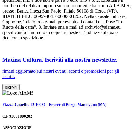
spedizioni fino a due libri e pari a 5 euro fino a 8. 2. Effettuare il
bonifico del relativo importo sul conto corrente bancario A.I.A.M.S.,
presso: Banca Intesa San Paolo, Filiale 50108 di Cerea (VR),
IBAN: IT14L0306959404100000001262. Nella causale indicare:
Cognome, Telefono o e-mail per eventuali contatti e la frase “Le
Ruote della carta”. 3. Inviare una e-mail ad archivio@aiams.eu
specificando il numero di copie richieste e l’indirizzo al quale
ricevere la spedizione.
Macina Cultura. Iscriviti alla nostra newsletter.
rimani aggiornato sui nostri eventi, sconti e promozioni per gli
iscritti.
Iscriviti
Piazza Castello, 12 46036 - Revere di Borgo Mantovano (MN)
C.F 93061800202
ASSOCIAZIONE