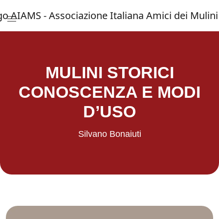
Menu di accesso rapido ai contenuti del 
Vai al menu di navigazione principale
Salta al contenuto
Menu principale
MULINI STORICI
CONOSCENZA E MODI
D’USO
Silvano Bonaiuti