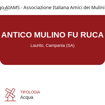
Menu di accesso rapido ai contenuti del 
Vai al menu di navigazione principale
Salta al contenuto
Menu principale
ANTICO MULINO FU RUCA
Laurito, Campania (SA)
TIPOLOGIA
Acqua