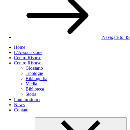
Navigate to:
I
Home
L’Associazione
Centro Risorse
Centro Risorse
Glossario
Tipologie
Bibliografia
Media
Biblioteca
Storia
I mulini storici
News
Contatti