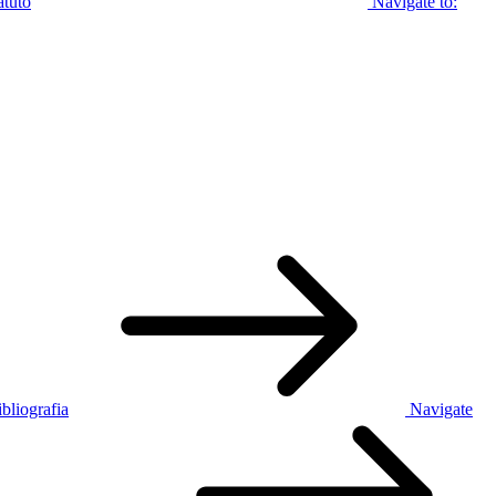
atuto
Navigate to:
bliografia
Navigate