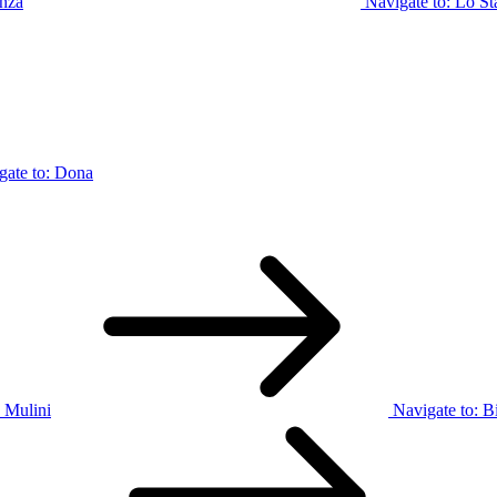
enza
Navigate to:
Lo St
gate to:
Dona
 Mulini
Navigate to:
Bi