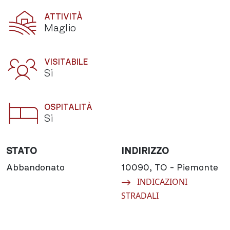
ATTIVITÀ
Maglio
VISITABILE
Si
OSPITALITÀ
Si
STATO
INDIRIZZO
Abbandonato
10090, TO - Piemonte
Navigate to:
INDICAZIONI
STRADALI