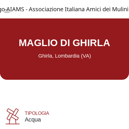
Menu di accesso rapido ai contenuti del 
Vai al menu di navigazione principale
Salta al contenuto
Menu principale
MAGLIO DI GHIRLA
Ghirla, Lombardia (VA)
TIPOLOGIA
Acqua