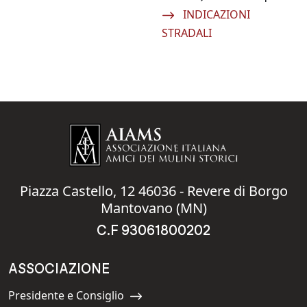
Navigate to:
INDICAZIONI
STRADALI
Piazza Castello, 12 46036 - Revere di Borgo
Mantovano (MN)
C.F 93061800202
ASSOCIAZIONE
Presidente e Consiglio
Navigate to: