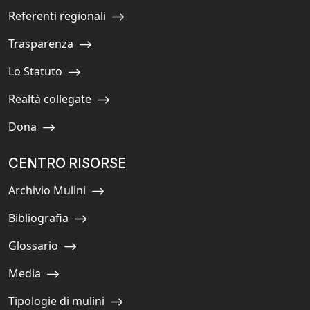
Referenti regionali
Navigate to:
Trasparenza
Navigate to:
Lo Statuto
Navigate to:
Realtà collegate
Navigate to:
Dona
Navigate to:
CENTRO RISORSE
Archivio Mulini
Navigate to:
Bibliografia
Navigate to:
Glossario
Navigate to:
Media
Navigate to:
Tipologie di mulini
Navigate to: