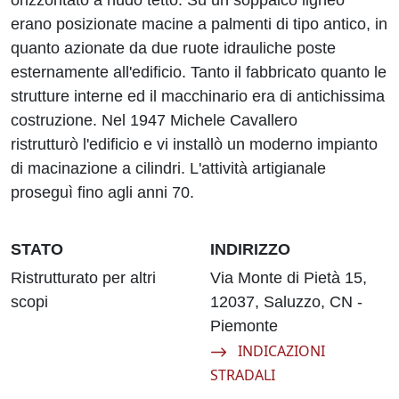
orizzontato a nudo tetto. Su un soppalco ligneo
erano posizionate macine a palmenti di tipo antico, in
quanto azionate da due ruote idrauliche poste
esternamente all'edificio. Tanto il fabbricato quanto le
strutture interne ed il macchinario era di antichissima
costruzione. Nel 1947 Michele Cavallero
ristrutturò l'edificio e vi installò un moderno impianto
di macinazione a cilindri. L'attività artigianale
proseguì fino agli anni 70.
STATO
INDIRIZZO
Ristrutturato per altri
Via Monte di Pietà 15,
scopi
12037, Saluzzo, CN -
Piemonte
Navigate to:
INDICAZIONI
STRADALI