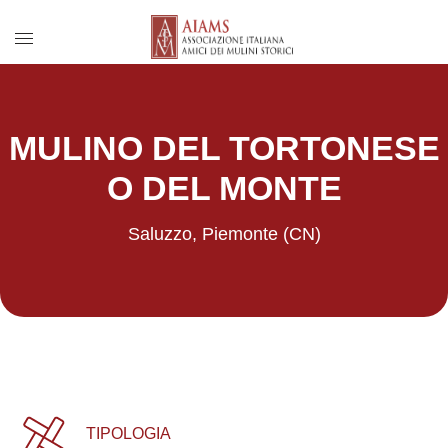
Menu di accesso rapido ai contenuti del 
Vai al menu di navigazione principale
Salta al contenuto
Menu principale
MULINO DEL TORTONESE
O DEL MONTE
Saluzzo, Piemonte (CN)
TIPOLOGIA