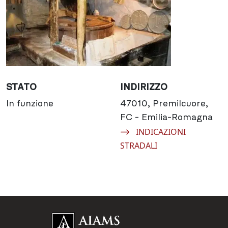
STATO
INDIRIZZO
In funzione
47010, Premilcuore,
FC - Emilia-Romagna
Navigate to:
INDICAZIONI
STRADALI