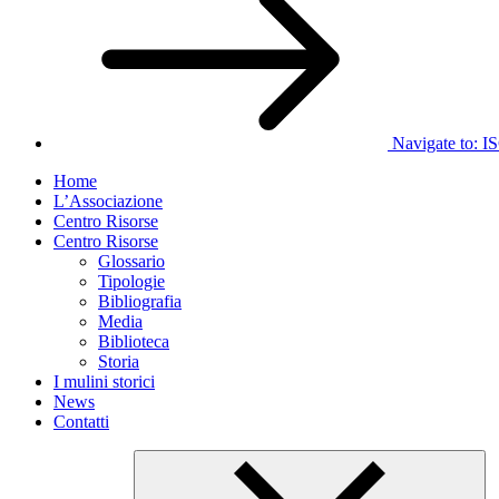
Navigate to:
I
Home
L’Associazione
Centro Risorse
Centro Risorse
Glossario
Tipologie
Bibliografia
Media
Biblioteca
Storia
I mulini storici
News
Contatti