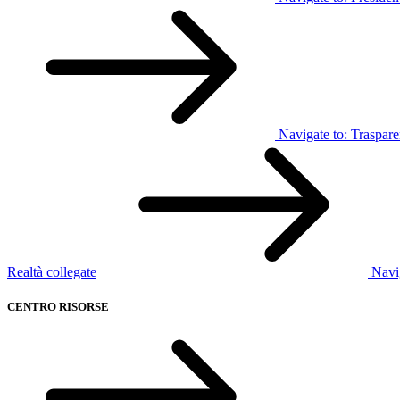
Navigate to:
Traspar
Realtà collegate
Navi
CENTRO RISORSE