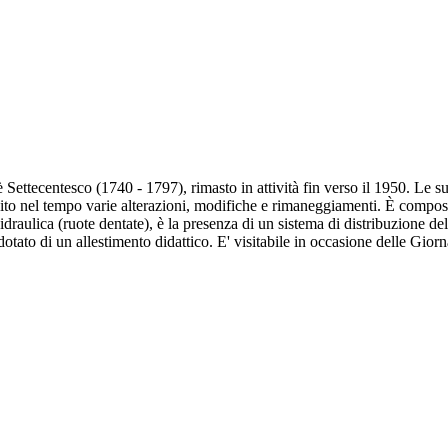
ettecentesco (1740 - 1797), rimasto in attività fin verso il 1950. Le sue
ito nel tempo varie alterazioni, modifiche e rimaneggiamenti. È compost
 idraulica (ruote dentate), è la presenza di un sistema di distribuzione 
tato di un allestimento didattico. E' visitabile in occasione delle Giorn