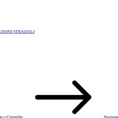
AZIONI STRADALI
te e Consiglio
Navigate