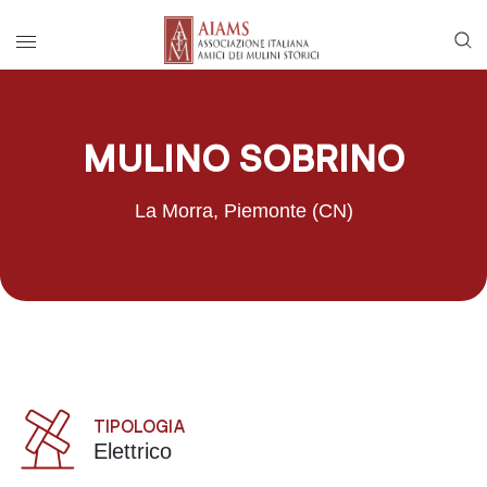
Vai al menu di navigazione principale
Salta al contenuto
Menu di accesso rapido ai contenuti del
Menu principale
MULINO SOBRINO
La Morra, Piemonte (CN)
TIPOLOGIA
Elettrico