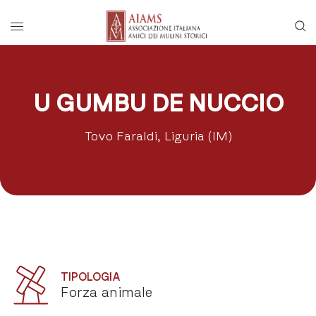
Vai al menu di navigazione principale
Salta al contenuto
Menu di accesso rapido ai contenuti del
Menu principale
U GUMBU DE NUCCIO
Tovo Faraldi, Liguria (IM)
TIPOLOGIA
Forza animale