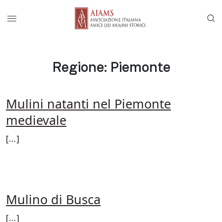
Vai al menu di navigazione principale
Salta al contenuto
Menu di accesso rapido ai contenuti del
Menu principale
Regione:
Piemonte
Mulini natanti nel Piemonte
medievale
[…]
FROM MULINI NATANTI NEL PI
LEGGI DI PIÙ…
Mulino di Busca
[…]