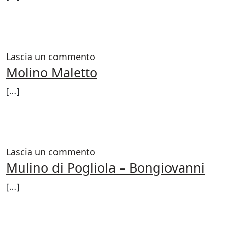
FROM MULINO DI BUSCA
LEGGI DI PIÙ…
su Mulino di Busca
Lascia un commento
Molino Maletto
[…]
FROM MOLINO MALETTO
LEGGI DI PIÙ…
su Molino Maletto
Lascia un commento
Mulino di Pogliola – Bongiovanni
[…]
FROM MULINO DI POGLIOLA –
LEGGI DI PIÙ…