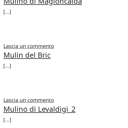
Mulino di Magioncalda
[…]
FROM MULINO DI MAGIONCAL
LEGGI DI PIÙ…
su Mulino di Magioncalda
Lascia un commento
Mulin del Bric
[…]
FROM MULIN DEL BRIC
LEGGI DI PIÙ…
su Mulin del Bric
Lascia un commento
Mulino di Levaldigi_2
[…]