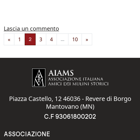
FROM MULINO DI LEVALDIGI_2
LEGGI DI PIÙ…
su Mulino di Levaldigi_2
Lascia un commento
Navigazione degli articoli
«
1
3
4
10
»
2
…
Piazza Castello, 12 46036 - Revere di Borgo
Mantovano (MN)
C.F 93061800202
ASSOCIAZIONE