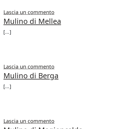
su Mulino di Pogliola – Bongi
Lascia un commento
Mulino di Mellea
[…]
FROM MULINO DI MELLEA
LEGGI DI PIÙ…
su Mulino di Mellea
Lascia un commento
Mulino di Berga
[…]
FROM MULINO DI BERGA
LEGGI DI PIÙ…
su Mulino di Berga
Lascia un commento