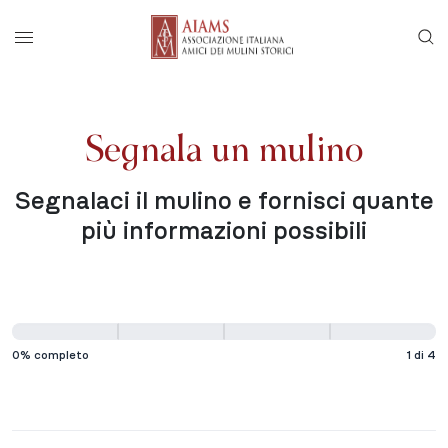
Vai al menu di navigazione principale
Salta al contenuto
Menu di accesso rapido ai contenuti del
Menu principale
Segnala un mulino
Segnalaci il mulino e fornisci quante
più informazioni possibili
Segnala
un
0% completo
1 di 4
mulino