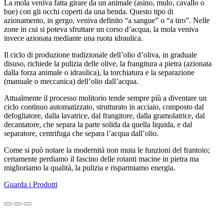
La mola veniva fatta girare da un animale (asino, mulo, cavallo o
bue) con gli occhi coperti da una benda. Questo tipo di
azionamento, in gergo, veniva definito “a sangue” o “a tiro”. Nelle
zone in cui si poteva sfruttare un corso d’acqua, la mola veniva
invece azionata mediante una ruota idraulica.
Il ciclo di produzione tradizionale dell’olio d’oliva, in graduale
disuso, richiede la pulizia delle olive, la frangitura a pietra (azionata
dalla forza animale o idraulica), la torchiatura e la separazione
(manuale o meccanica) dell’olio dall’acqua.
Attualmente il processo molitorio tende sempre più a diventare un
ciclo continuo automatizzato, strutturato in acciaio, composto dal
defogliatore, dalla lavatrice, dal frangitore, dalla gramolatrice, dal
decantatore, che separa la parte solida da quella liquida, e dal
separatore, centrifuga che separa l’acqua dall’olio.
Come si può notare la modernità non muta le funzioni del frantoio;
certamente perdiamo il fascino delle rotanti macine in pietra ma
miglioriamo la qualità, la pulizia e risparmiamo energia.
Guarda i Prodotti