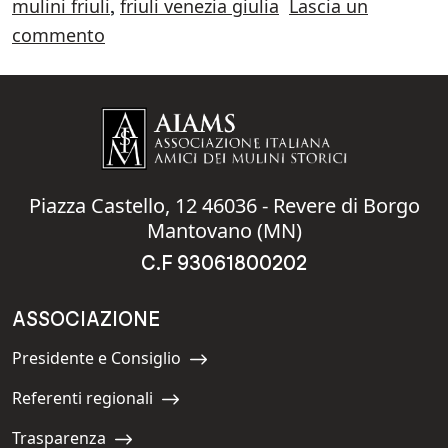
mulini friuli
friuli venezia giulia
Lascia un
,
su Gita sociale in Friuli Venezia Giulia
commento
Piazza Castello, 12 46036 - Revere di Borgo
Mantovano (MN)
C.F 93061800202
ASSOCIAZIONE
Presidente e Consiglio
Navigate to:
Referenti regionali
Navigate to:
Trasparenza