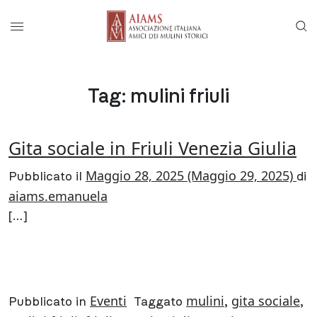
Vai al menu di navigazione principale
Salta al contenuto
Menu di accesso rapido ai contenuti del
Menu principale
Tag:
mulini friuli
Gita sociale in Friuli Venezia Giulia
Maggio 28, 2025
(Maggio 29, 2025)
Pubblicato il
di
aiams.emanuela
[…]
FROM GITA SOCIALE IN FRIULI 
LEGGI DI PIÙ…
Eventi
mulini
gita sociale
Pubblicato in
Taggato
,
,