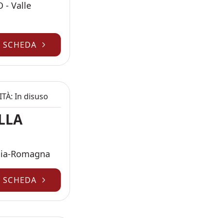
 - Valle
A SCHEDA
ITÀ: In disuso
LLA
ilia-Romagna
A SCHEDA