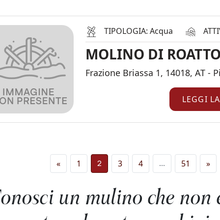
TIPOLOGIA: Acqua
ATTI
MOLINO DI ROATT
Frazione Briassa 1, 14018, AT - 
LEGGI L
Navigazione 
«
1
3
4
51
»
2
…
onosci un mulino che non 