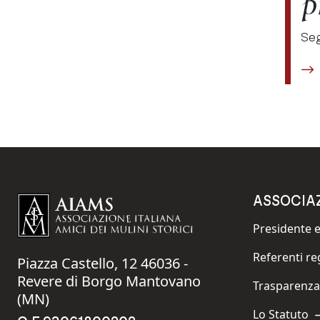
p
Seg
ASSOCIA
Presidente e
Navigate to:
Referenti re
Piazza Castello, 12 46036 -
Navigate to:
Revere di Borgo Mantovano
Trasparenza
Navigate to:
(MN)
Lo Statuto