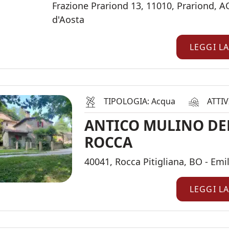
Frazione Prariond 13, 11010, Prariond, AO
d'Aosta
LEGGI L
TIPOLOGIA: Acqua
ATTIV
ANTICO MULINO DE
ROCCA
40041, Rocca Pitigliana, BO - Em
LEGGI L