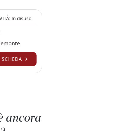
VITÀ: In disuso
O
Piemonte
A SCHEDA
degli articoli
è ancora