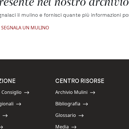
resente nel nostro archivio
nalaci il mulino e fornisci quante più informazioni pos
Navigate to:
SEGNALA UN MULINO
ZIONE
CENTRO RISORSE
 Consiglio
Archivio Mulini
Navigate to:
gionali
Bibliografia
Navigate to:
Glossario
Navigate to:
Media