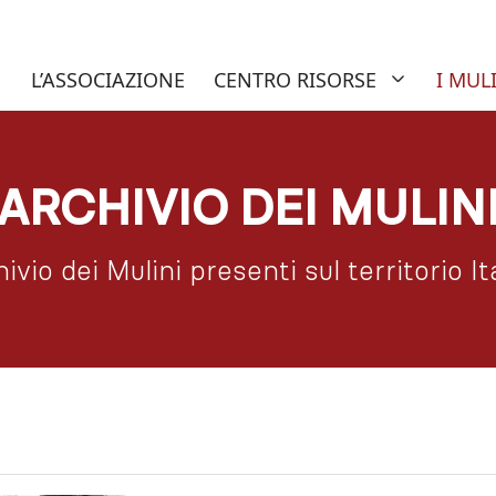
nuti del sito AIAMS – Associazi
L’ASSOCIAZIONE
CENTRO RISORSE
I MUL
ARCHIVIO DEI MULIN
hivio dei Mulini presenti sul territorio It