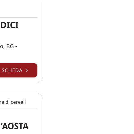
DICI
o, BG -
A SCHEDA
na di cereali
D’AOSTA