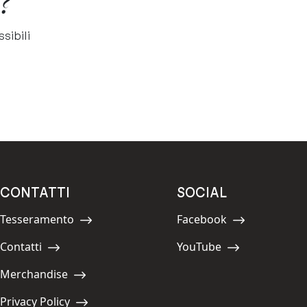
?
sibili
CONTATTI
SOCIAL
Tesseramento
Facebook
Navigate to:
Navigate to:
Contatti
YouTube
Navigate to:
Navigate to:
Merchandise
Navigate to:
Privacy Policy