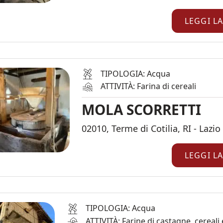
LEGGI L
TIPOLOGIA: Acqua
ATTIVITÀ: Farina di cereali
MOLA SCORRETTI
02010, Terme di Cotilia, RI - Lazio
LEGGI L
TIPOLOGIA: Acqua
ATTIVITÀ: Farine di castagne, cereali