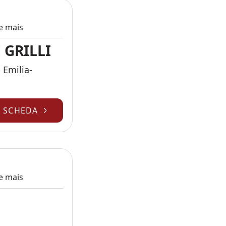
 e mais
 GRILLI
 Emilia-
A SCHEDA
 e mais