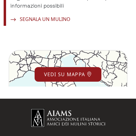
informazioni possibili
Navigate to:
SEGNALA UN MULINO
VEDI SU MAPPA