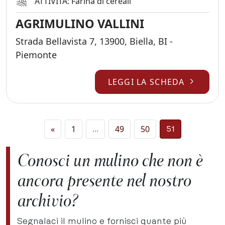
ATTIVITÀ: Farina di cereali
AGRIMULINO VALLINI
Strada Bellavista 7, 13900, Biella, BI -
Piemonte
LEGGI LA SCHEDA
Navigazione degli ar
«
1
49
50
…
51
Conosci un mulino che non è
ancora presente nel nostro
archivio?
Segnalaci il mulino e fornisci quante più