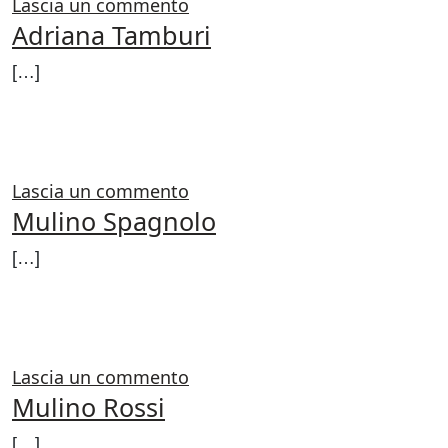
su Criserà
Lascia un commento
Adriana Tamburi
[…]
FROM ADRIANA TAMBURI
LEGGI DI PIÙ…
su Adriana Tamburi
Lascia un commento
Mulino Spagnolo
[…]
FROM MULINO SPAGNOLO
LEGGI DI PIÙ…
su Mulino Spagnolo
Lascia un commento
Mulino Rossi
[…]