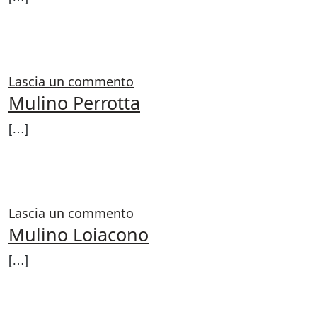
FROM MULINO ROSSI
LEGGI DI PIÙ…
su Mulino Rossi
Lascia un commento
Mulino Perrotta
[…]
FROM MULINO PERROTTA
LEGGI DI PIÙ…
su Mulino Perrotta
Lascia un commento
Mulino Loiacono
[…]
FROM MULINO LOIACONO
LEGGI DI PIÙ…