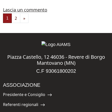
su Mulino Loiacono
Lascia un commento
Navigazione degli articoli
2
»
1
Piazza Castello, 12 46036 - Revere di Borgo
Mantovano (MN)
C.F 93061800202
ASSOCIAZIONE
Presidente e Consiglio
Navigate to:
Referenti regionali
Navigate to: