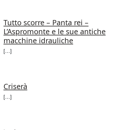
FROM MULINI AD ACQUA IN CA
LEGGI DI PIÙ…
Tutto scorre – Panta rei –
L’Aspromonte e le sue antiche
macchine idrauliche
[…]
FROM TUTTO SCORRE – PANTA R
LEGGI DI PIÙ…
Criserà
[…]
FROM CRISERÀ
LEGGI DI PIÙ…