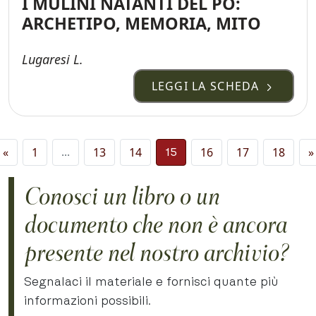
I MULINI NATANTI DEL PO:
ARCHETIPO, MEMORIA, MITO
Lugaresi L.
LEGGI LA SCHEDA
Navigazione degli ar
«
1
13
14
16
17
18
»
…
15
Conosci un libro o un
documento che non è ancora
presente nel nostro archivio?
Segnalaci il materiale e fornisci quante più
informazioni possibili.