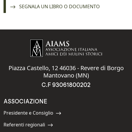
Navigate to:
SEGNALA UN LIBRO O DOCUMENTO
Piazza Castello, 12 46036 - Revere di Borgo
Mantovano (MN)
C.F 93061800202
ASSOCIAZIONE
Presidente e Consiglio
Navigate to:
Referenti regionali
Navigate to: