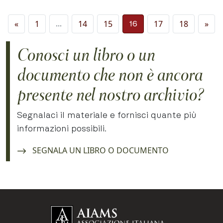
Navigazione degli ar
«
1
14
15
17
18
»
…
16
Conosci un libro o un
documento che non è ancora
presente nel nostro archivio?
Segnalaci il materiale e fornisci quante più
informazioni possibili.
Navigate to:
SEGNALA UN LIBRO O DOCUMENTO