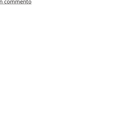
su Guida alle giornate europee dei muli
un commento