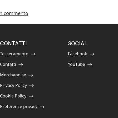
su Le giornate europee dei mulini 2025
un commento
CONTATTI
SOCIAL
Tesseramento
Facebook
Navigate to:
Navigate to:
Contatti
YouTube
Navigate to:
Navigate to:
Merchandise
Navigate to:
Privacy Policy
Navigate to:
Cookie Policy
Navigate to:
Preferenze privacy
Navigate to: