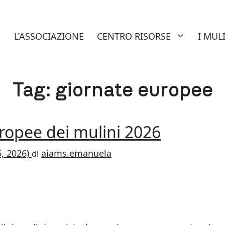
nuti del sito AIAMS – Associazi
L’ASSOCIAZIONE
CENTRO RISORSE
I MUL
Tag:
giornate europee
uropee dei mulini 2026
, 2026)
aiams.emanuela
di
E GIORNATE EUROPEE DEI MULINI 2026