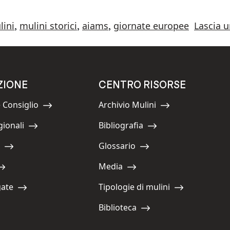
lini
mulini storici
aiams
giornate europee
Lascia 
,
,
,
ZIONE
CENTRO RISORSE
 Consiglio
Archivio Mulini
Navigate to:
gionali
Bibliografia
Navigate to:
Glossario
Navigate to:
Media
Navigate to:
gate
Tipologie di mulini
Navigate to:
Biblioteca
Navigate to: