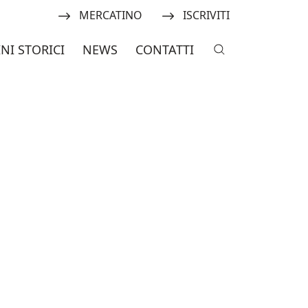
one Italiana Amici dei Mulini S
Navigate to:
Navigate to:
MERCATINO
ISCRIVITI
INI STORICI
NEWS
CONTATTI