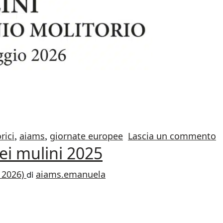
EUROPEE DEI MULINI 2026
s
rici
aiams
giornate europee
Lascia un commento
,
,
ei mulini 2025
 2026)
aiams.emanuela
di
TE EUROPEE DEI MULINI 2025