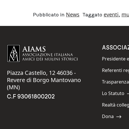
News
eventi
mu
Pubblicato in
Taggato
,
ASSOCIA
Presidente e
Navigate to:
Referenti re
Piazza Castello, 12 46036 -
Navigate to:
Revere di Borgo Mantovano
Trasparenza
Navigate to:
(MN)
Lo Statuto
Navigate to:
C.F 93061800202
Realtà colle
Navigate to:
Dona
Navigate to: