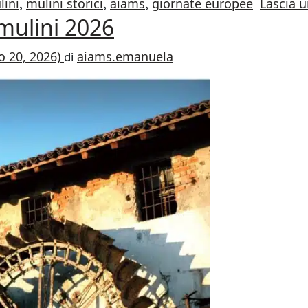
lini
mulini storici
aiams
giornate europee
Lascia 
,
,
,
mulini 2026
o 20, 2026)
aiams.emanuela
di