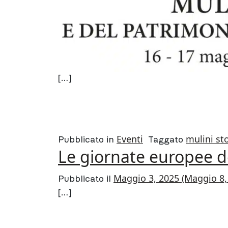
[…]
FROM GIORNATE 
LEGGI DI PIÙ…
Eventi
mulini sto
Pubblicato in
Taggato
Le giornate europee d
Maggio 3, 2025
(Maggio 8,
Pubblicato il
[…]
FROM LE GIORNA
LEGGI DI PIÙ…