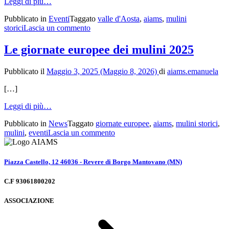
from
Leggi di più…
La
Pubblicato in
Eventi
Taggato
valle d'Aosta
,
aiams
,
mulini
culture
su
storici
Lascia un commento
qui
La
tourne
culture
et
Le giornate europee dei mulini 2025
qui
retourne
tourne
Pubblicato il
Maggio 3, 2025
(Maggio 8, 2026)
di
aiams.emanuela
et
retourne
[…]
from
Leggi di più…
Le
Pubblicato in
News
Taggato
giornate europee
,
aiams
,
mulini storici
,
giornate
su
mulini
,
eventi
Lascia un commento
europee
Le
dei
giornate
mulini
europee
2025
Piazza Castello, 12 46036 - Revere di Borgo Mantovano (MN)
dei
mulini
C.F 93061800202
2025
ASSOCIAZIONE