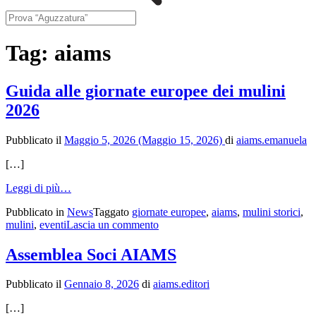
Tag:
aiams
Guida alle giornate europee dei mulini
2026
Pubblicato il
Maggio 5, 2026
(Maggio 15, 2026)
di
aiams.emanuela
[…]
from
Leggi di più…
Guida
Pubblicato in
News
Taggato
giornate europee
,
aiams
,
mulini storici
,
alle
su
mulini
,
eventi
Lascia un commento
giornate
Guida
europee
alle
dei
Assemblea Soci AIAMS
giornate
mulini
europee
2026
Pubblicato il
Gennaio 8, 2026
di
aiams.editori
dei
mulini
[…]
2026