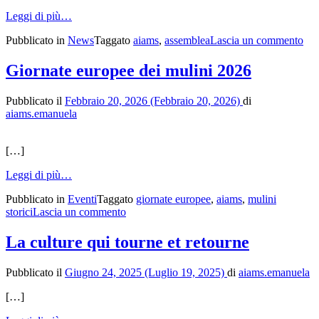
from
Leggi di più…
Assemblea
su
Pubblicato in
News
Taggato
aiams
,
assemblea
Lascia un commento
Soci
Ass
AIAMS
Soc
Giornate europee dei mulini 2026
AI
Pubblicato il
Febbraio 20, 2026
(Febbraio 20, 2026)
di
aiams.emanuela
[…]
from
Leggi di più…
Giornate
Pubblicato in
Eventi
Taggato
giornate europee
,
aiams
,
mulini
europee
su
storici
Lascia un commento
dei
Giornate
mulini
europee
2026
La culture qui tourne et retourne
dei
mulini
Pubblicato il
Giugno 24, 2025
(Luglio 19, 2025)
di
aiams.emanuela
2026
[…]